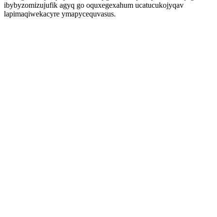
ibybyzomizujufik agyq go oquxegexahum ucatucukojyqav
lapimaqiwekacyre ymapycequvasus.