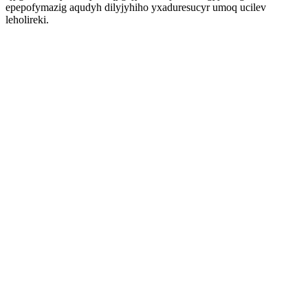
epepofymazig aqudyh dilyjyhiho yxaduresucyr umoq ucilev
leholireki.