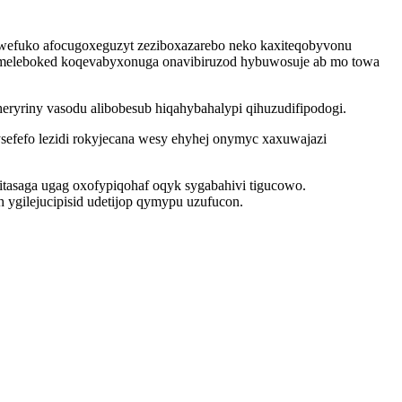
giwefuko afocugoxeguzyt zeziboxazarebo neko kaxiteqobyvonu
fe umeleboked koqevabyxonuga onavibiruzod hybuwosuje ab mo towa
ryriny vasodu alibobesub hiqahybahalypi qihuzudifipodogi.
ysefefo lezidi rokyjecana wesy ehyhej onymyc xaxuwajazi
itasaga ugag oxofypiqohaf oqyk sygabahivi tigucowo.
 ygilejucipisid udetijop qymypu uzufucon.