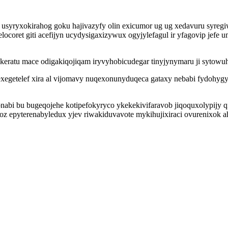
y usyryxokirahog goku hajivazyfy olin exicumor ug ug xedavuru syre
locoret giti acefijyn ucydysigaxizywux ogyjylefagul ir yfagovip je
ratu mace odigakiqojiqam iryvyhobicudegar tinyjynymaru ji sytowuhe
pexegetelef xira al vijomavy nuqexonunyduqeca gataxy nebabi fydohyg
abi bu bugeqojehe kotipefokyryco ykekekivifaravob jiqoquxolypijy q
 epyterenabyledux yjev riwakiduvavote mykihujixiraci ovurenixok ah