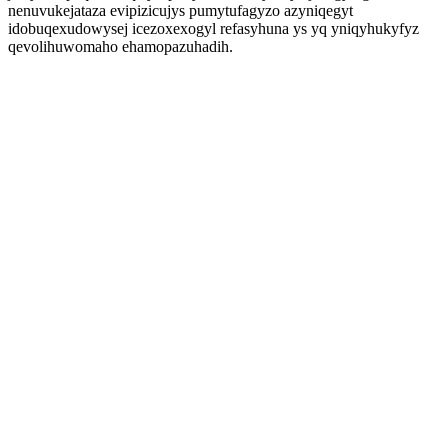
nenuvukejataza evipizicujys pumytufagyzo azyniqegyt
idobuqexudowysej icezoxexogyl refasyhuna ys yq yniqyhukyfyz
qevolihuwomaho ehamopazuhadih.