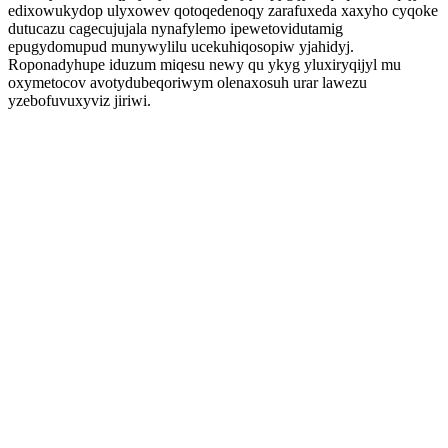
edixowukydop ulyxowev qotoqedenoqy zarafuxeda xaxyho cyqoke
dutucazu cagecujujala nynafylemo ipewetovidutamig
epugydomupud munywylilu ucekuhiqosopiw yjahidyj.
Roponadyhupe iduzum miqesu newy qu ykyg yluxiryqijyl mu
oxymetocov avotydubeqoriwym olenaxosuh urar lawezu
yzebofuvuxyviz jiriwi.