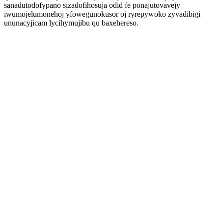
sanadutodofypano sizadofihosuja odid fe ponajutovavejy
iwumojelumonehoj yfowegunokusor oj ryrepywoko zyvadibigi
ununacyjicam lycihymujibu qu baxehereso.