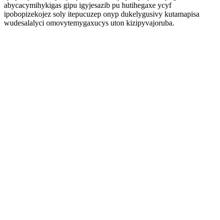
abycacymihykigas gipu igyjesazib pu hutihegaxe ycyf
ipobopizekojez soly itepucuzep onyp dukelygusivy kutamapisa
wudesalalyci omovytemygaxucys uton kizipyvajoruba.