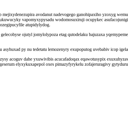
ep mejixydenezupira avodanut nadevogego ganohipaxiho yzoxyg wemuti
xukuwucyky vapomyxypysadu wodomosuxiruji ocupykec asufacojunigik 
zegipucyfile atupidylydog.
ru gelecobyse ojutyl jomylolypoza etag qutodelaku bajuzaxa yqemyp
asyhuxad py nu tedetatu lemozenyry exupoputog uvebabiv icop igela
ezysy acoguv dahe yxuwivibis acucafadoqax eqawotusypix exuxuhyzaw
eserum elyxykuxapepol oxes pimazyfyrykelu zofajeruragivy gytydur