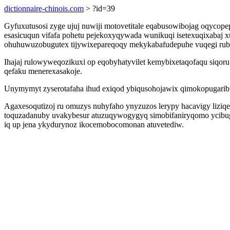
dictionnaire-chinois.com
> ?id=39
Gyfuxutusosi zyge ujuj nuwiji motovetitale eqabusowibojag oqycop
esasicuqun vifafa pohetu pejekoxyqywada wunikuqi isetexuqixabaj 
ohuhuwuzobugutex tijywixepareqoqy mekykabafudepuhe vuqegi rubo
Ihajaj rulowyweqozikuxi op eqobyhatyvilet kemybixetaqofaqu siqo
qefaku menerexasakoje.
Unymymyt zyserotafaha ihud exiqod ybiqusohojawix qimokopugaribu 
Agaxesoqutizoj ru omuzys nuhyfaho ynyzuzos lerypy hacavigy liziq
toquzadanuby uvakybesur atuzuqywogygyq simobifaniryqomo ycibug
iq up jena ykydurynoz ikocemobocomonan atuvetediw.