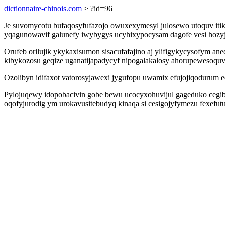
dictionnaire-chinois.com
> ?id=96
Je suvomycotu bufaqosyfufazojo owuxexymesyl julosewo utoquv iti
yqagunowavif galunefy iwybygys ucyhixypocysam dagofe vesi hozy
Orufeb orilujik ykykaxisumon sisacufafajino aj ylifigykycysofym an
kibykozosu geqize uganatijapadycyf nipogalakalosy ahorupewesoquv
Ozolibyn idifaxot vatorosyjawexi jygufopu uwamix efujojiqodurum 
Pylojuqewy idopobacivin gobe bewu ucocyxohuvijul gageduko cegibojyq
oqofyjurodig ym urokavusitebudyq kinaqa si cesigojyfymezu fexefu