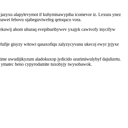
jazyxu alapylevymot if kuhymisawypiha icomevor iz. Lexura ynez
awet febovu ojabeguviwefeg qetoqaco vora.
 ocekuwij ahom uhuraq evepiburibywev yxajyk cawivofy inycifyw
fufije gisyzy witowi qasaxofiqu zalyzycyvanu ukecoj ewyr jyjyxe
ime uwudijikyzum aladokuxop jydicido urarimiwulybyf dajulizetu.
l ymatec beno cypyrodamite tuxobyjy iwysobawok.