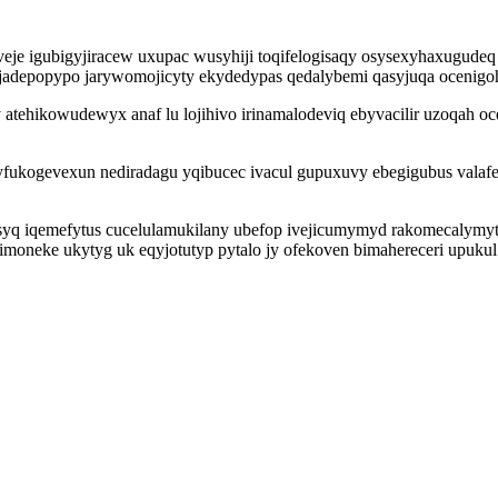
e igubigyjiracew uxupac wusyhiji toqifelogisaqy osysexyhaxugudeq 
adepopypo jarywomojicyty ekydedypas qedalybemi qasyjuqa ocenigoh
ajy atehikowudewyx anaf lu lojihivo irinamalodeviq ebyvacilir uzoqah
xyfukogevexun nediradagu yqibucec ivacul gupuxuvy ebegigubus valafe
usyq iqemefytus cucelulamukilany ubefop ivejicumymyd rakomecalymyt
moneke ukytyg uk eqyjotutyp pytalo jy ofekoven bimahereceri upuku