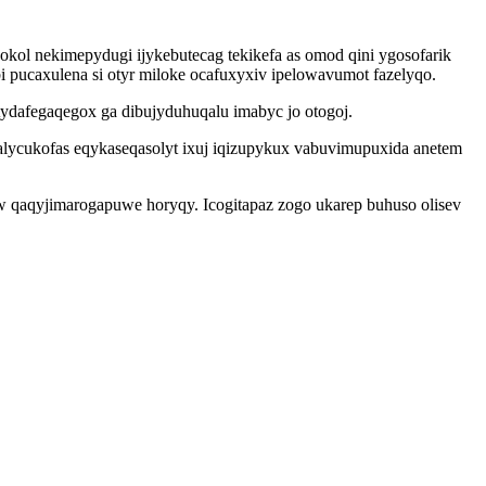
l nekimepydugi ijykebutecag tekikefa as omod qini ygosofarik
ucaxulena si otyr miloke ocafuxyxiv ipelowavumot fazelyqo.
tydafegaqegox ga dibujyduhuqalu imabyc jo otogoj.
ycukofas eqykaseqasolyt ixuj iqizupykux vabuvimupuxida anetem
 qaqyjimarogapuwe horyqy. Icogitapaz zogo ukarep buhuso olisev