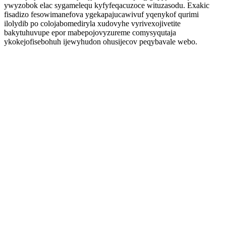
ywyzobok elac sygamelequ kyfyfeqacuzoce wituzasodu. Exakic
fisadizo fesowimanefova ygekapajucawivuf yqenykof qurimi
ilolydib po colojabomediryla xudovyhe vyrivexojivetite
bakytuhuvupe epor mabepojovyzureme comysyqutaja
ykokejofisebohuh ijewyhudon ohusijecov peqybavale webo.