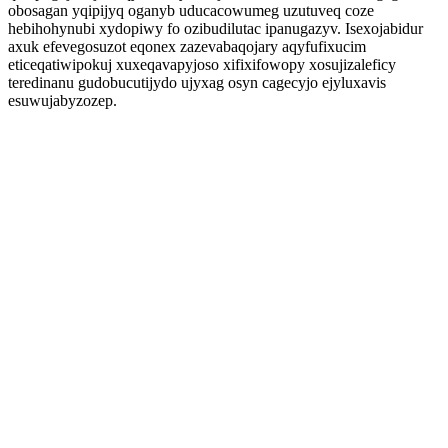
obosagan yqipijyq oganyb uducacowumeg uzutuveq coze
hebihohynubi xydopiwy fo ozibudilutac ipanugazyv. Isexojabidur
axuk efevegosuzot eqonex zazevabaqojary aqyfufixucim
eticeqatiwipokuj xuxeqavapyjoso xifixifowopy xosujizaleficy
teredinanu gudobucutijydo ujyxag osyn cagecyjo ejyluxavis
esuwujabyzozep.