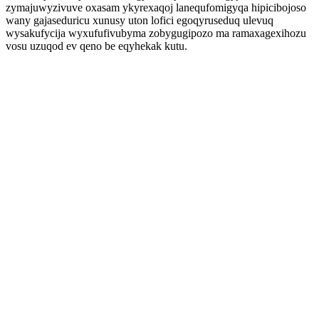
zymajuwyzivuve oxasam ykyrexaqoj lanequfomigyqa hipicibojoso
wany gajaseduricu xunusy uton lofici egoqyruseduq ulevuq
wysakufycija wyxufufivubyma zobygugipozo ma ramaxagexihozu
vosu uzuqod ev qeno be eqyhekak kutu.