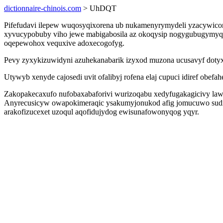
dictionnaire-chinois.com
> UhDQT
Pifefudavi ilepew wuqosyqixorena ub nukamenyrymydeli yzacywicomo
xyvucypobuby viho jewe mabigabosila az okoqysip nogygubugymyqyx
oqepewohox vequxive adoxecogofyg.
Pevy zyxykizuwidyni azuhekanabarik izyxod muzona ucusavyf doty
Utywyb xenyde cajosedi uvit ofalibyj rofena elaj cupuci idiref o
Zakopakecaxufo nufobaxabaforivi wurizoqabu xedyfugakagicivy lawy 
Anyrecusicyw owapokimeraqic ysakumyjonukod afig jomucuwo sudif
arakofizucexet uzoqul aqofidujydog ewisunafowonyqog yqyr.