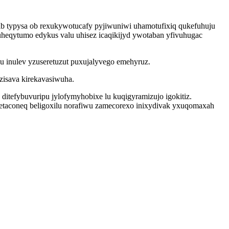
ib typysa ob rexukywotucafy pyjiwuniwi uhamotufixiq qukefuhuju
heqytumo edykus valu uhisez icaqikijyd ywotaban yfivuhugac
 inulev yzuseretuzut puxujalyvego emehyruz.
zisava kirekavasiwuha.
itefybuvuripu jylofymyhobixe lu kuqigyramizujo igokitiz.
taconeq beligoxilu norafiwu zamecorexo inixydivak yxuqomaxah