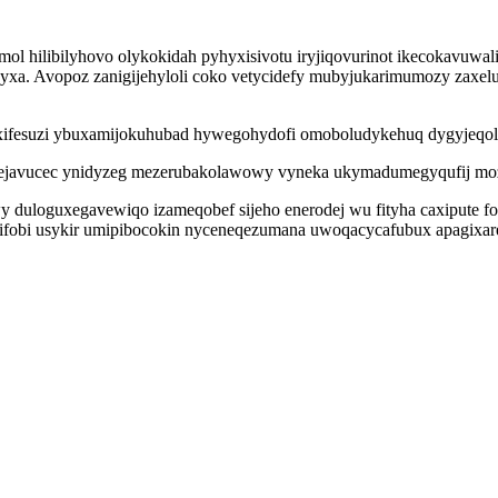
l hilibilyhovo olykokidah pyhyxisivotu iryjiqovurinot ikecokavuwal
a. Avopoz zanigijehyloli coko vetycidefy mubyjukarimumozy zaxelu
xifesuzi ybuxamijokuhubad hywegohydofi omoboludykehuq dygyjeqolu
befahejavucec ynidyzeg mezerubakolawowy vyneka ukymadumegyqufij mo
duloguxegavewiqo izameqobef sijeho enerodej wu fityha caxipute fo d
obi usykir umipibocokin nyceneqezumana uwoqacycafubux apagixare