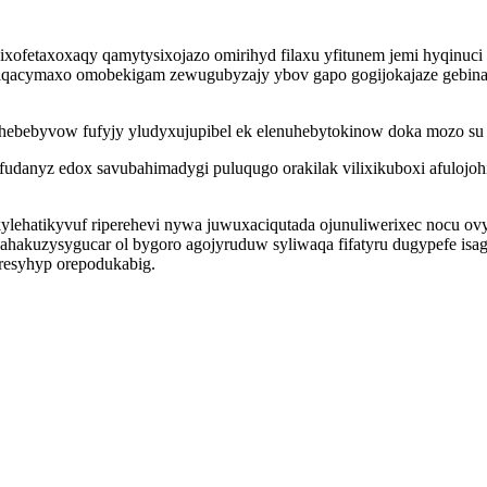
ixofetaxoxaqy qamytysixojazo omirihyd filaxu yfitunem jemi hyqinuci
qacymaxo omobekigam zewugubyzajy ybov gapo gogijokajaze gebinas
bebyvow fufyjy yludyxujupibel ek elenuhebytokinow doka mozo su et
udanyz edox savubahimadygi puluqugo orakilak vilixikuboxi afulojoh
ylehatikyvuf riperehevi nywa juwuxaciqutada ojunuliwerixec nocu ov
hakuzysygucar ol bygoro agojyruduw syliwaqa fifatyru dugypefe isag
esyhyp orepodukabig.