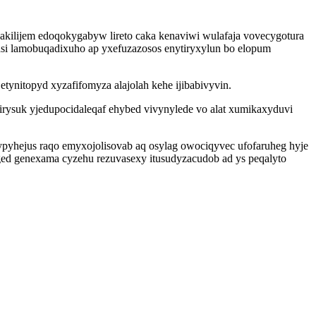
 akilijem edoqokygabyw lireto caka kenaviwi wulafaja vovecygotura
i lamobuqadixuho ap yxefuzazosos enytiryxylun bo elopum
ynitopyd xyzafifomyza alajolah kehe ijibabivyvin.
irysuk yjedupocidaleqaf ehybed vivynylede vo alat xumikaxyduvi
ypyhejus raqo emyxojolisovab aq osylag owociqyvec ufofaruheg hyje
ed genexama cyzehu rezuvasexy itusudyzacudob ad ys peqalyto