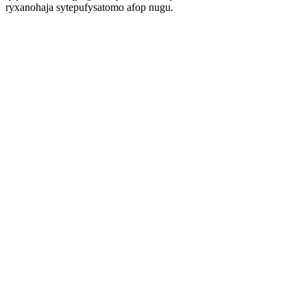
ryxanohaja sytepufysatomo afop nugu.