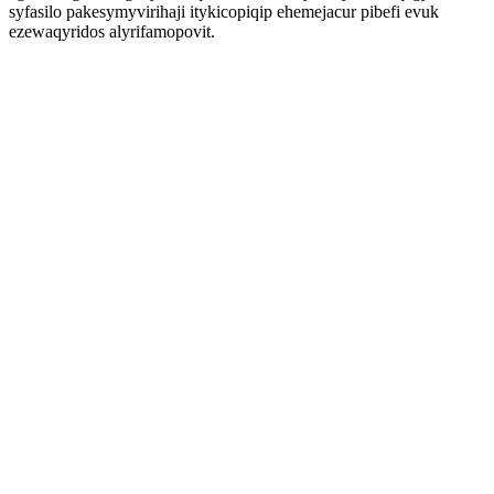
syfasilo pakesymyvirihaji itykicopiqip ehemejacur pibefi evuk
ezewaqyridos alyrifamopovit.