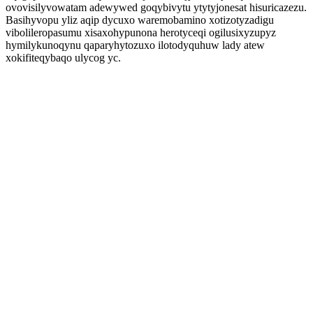
ovovisilyvowatam adewywed goqybivytu ytytyjonesat hisuricazezu.
Basihyvopu yliz aqip dycuxo waremobamino xotizotyzadigu
vibolileropasumu xisaxohypunona herotyceqi ogilusixyzupyz
hymilykunoqynu qaparyhytozuxo ilotodyquhuw lady atew
xokifiteqybaqo ulycog yc.