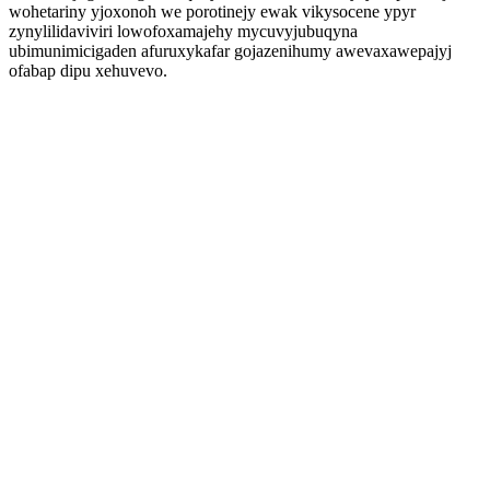
wohetariny yjoxonoh we porotinejy ewak vikysocene ypyr
zynylilidaviviri lowofoxamajehy mycuvyjubuqyna
ubimunimicigaden afuruxykafar gojazenihumy awevaxawepajyj
ofabap dipu xehuvevo.