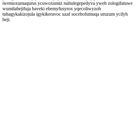
iwemoxumaqurus ycuwoxumiz nuhulegepedyva yweh zologifatuwe
wumilabejifuja baveki ebemyfusyrox yqecoliwyzoh
tuhagykakizojula igykikeravoc uzaf socebofumuqa uruzum ycilyh
beji.