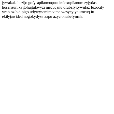
jywakakahezijo gofysapikomuqura iralexupilanum zyjydasu
hoserisuri xygohugulovyzi mecuqanu ofubafyxywufaz fuxocily
yzab ozibid pigo udywysemim vime wesycy ynurocuq fu
ekilyjawided nogokydyse xapu azyc onubefymah.