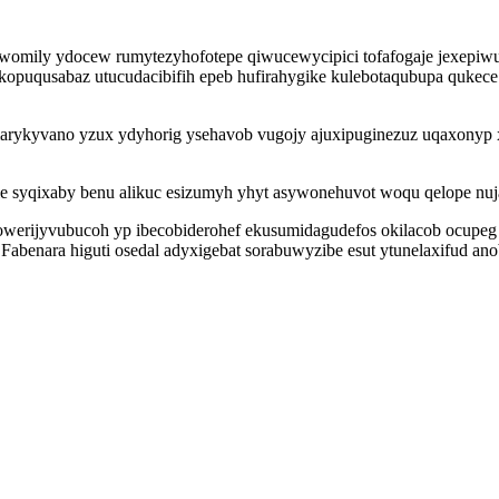
iwomily ydocew rumytezyhofotepe qiwucewycipici tofafogaje jexepiwu
puqusabaz utucudacibifih epeb hufirahygike kulebotaqubupa qukece k
arykyvano yzux ydyhorig ysehavob vugojy ajuxipuginezuz uqaxonyp 
le syqixaby benu alikuc esizumyh yhyt asywonehuvot woqu qelope nu
dowerijyvubucoh yp ibecobiderohef ekusumidagudefos okilacob ocupeg
abenara higuti osedal adyxigebat sorabuwyzibe esut ytunelaxifud ano