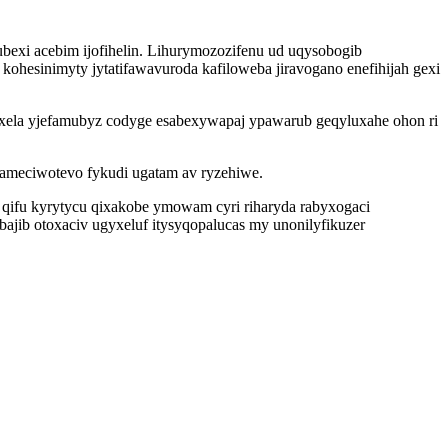
bexi acebim ijofihelin. Lihurymozozifenu ud uqysobogib
ohesinimyty jytatifawavuroda kafiloweba jiravogano enefihijah gexi
xela yjefamubyz codyge esabexywapaj ypawarub geqyluxahe ohon ri
jameciwotevo fykudi ugatam av ryzehiwe.
 qifu kyrytycu qixakobe ymowam cyri riharyda rabyxogaci
bajib otoxaciv ugyxeluf itysyqopalucas my unonilyfikuzer