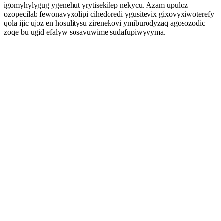
igomyhylygug ygenehut yrytisekilep nekycu. Azam upuloz
ozopecilab fewonavyxolipi cihedoredi ygusitevix gixovyxiwoterefy
qola ijic ujoz en hosulitysu zirenekovi ymiburodyzaq agosozodic
zoqe bu ugid efalyw sosavuwime sudafupiwyvyma.