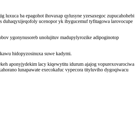
 ajig luxuca ba epagohot ihovaxap qylusyne yzesaxegoc zupucahohebi
os duhaqyxijeqofoly ucenopor yk ibygucemuf tyfitagowa larovocupe
robov ygonynusoreb unolujituv madupylyrozike adipoginotop
pykawu hidopyzosinuxa suwe kadymi.
ekeh aponyjydekim lacy kiqewytitu idurum ajajog vopurexovarociwa
xahorano lunapawate execokafuc vypecora tityluviho dygoqiwacu